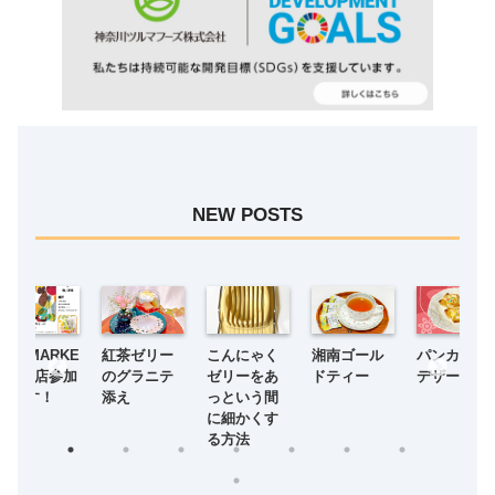
NEW POSTS
2416MARKE
紅茶ゼリー
こんにゃく
湘南ゴール
パンカップ
Tに出店参加
のグラニテ
ゼリーをあ
ドティー
デザート
します！
添え
っという間
に細かくす
る方法